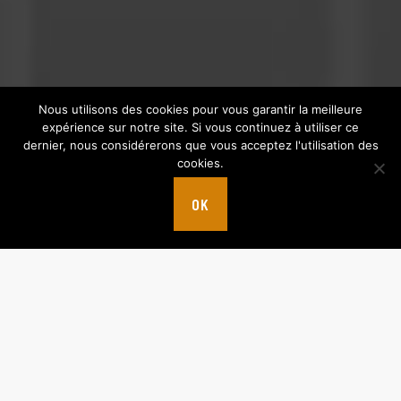
Nous utilisons des cookies pour vous garantir la meilleure
expérience sur notre site. Si vous continuez à utiliser ce
dernier, nous considérerons que vous acceptez l'utilisation des
cookies.
OK
NOTRE EXPERTISE
Situées à Pazayac entre Brive et Périgueux, nous sommes
au carrefour des autoroutes A89 et A20.Sur notre site de
4ha et 4000 m² d’ateliers, nous fabriquons pour vous, tous
les produits de structure pour la construction bois.